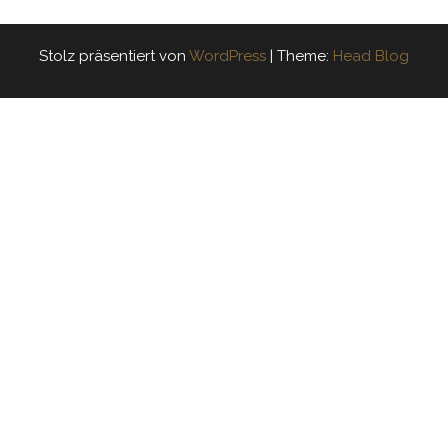
Stolz präsentiert von
WordPress
|
Theme:
Head Blog