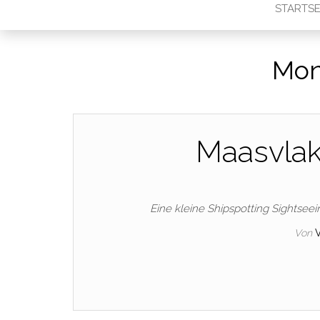
STARTSE
Mon
Maasvlak
Eine kleine Shipspotting Sightsee
Von