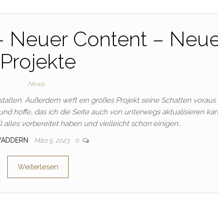
– Neuer Content – Neu
Projekte
News
talten. Außerdem wirft ein großes Projekt seine Schatten voraus 
 und hoffe, das ich die Seite auch von unterwegs aktualisieren kan
l alles vorbereitet haben und vielleicht schon einigen…
VADDERN
März 5, 2023
0
Weiterlesen