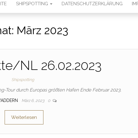
ITE
SHIPSPOTTING
DATENSCHUTZERKLÄRUNG
IM
at:
März 2023
te/NL 26.02.2023
Shipspotting
ing-Tour durch Europas größten Hafen Ende Februar 2023.
VADDERN
März 6, 2023
0
Weiterlesen